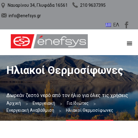
Ναυαρίνου 34, Γλυφάδα 16561
210 9637395
info@enefsys.gr
ΕΛ
Ηλιακοί Θερμοσίφωνες
Δωρεάν ζεστό νερό από τον ήλιο για όλες τις χρήσεις
Αρχική
Ενεργειακή
Για Ιδιώτες
Ενεργειακή Αναβάθμιση
Ηλιακοί Θερμοσίφωνες