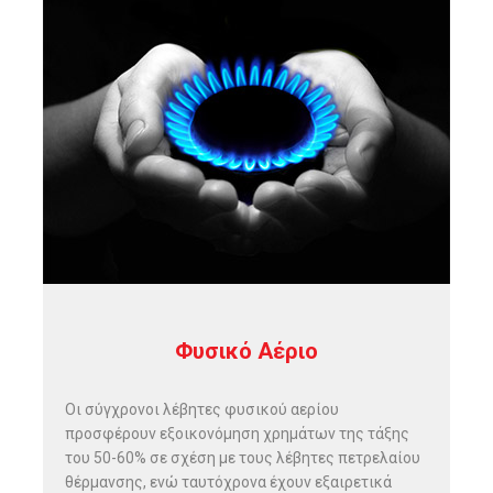
Φυσικό Αέριο
Οι σύγχρονοι λέβητες φυσικού αερίου
προσφέρουν εξοικονόμηση χρημάτων της τάξης
του 50-60% σε σχέση με τους λέβητες πετρελαίου
θέρμανσης, ενώ ταυτόχρονα έχουν εξαιρετικά