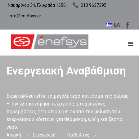
Ναυαρίνου 34, Γλυφάδα 16561
210 9637395
info@enefsys.gr
ΕΛ
Ενεργειακή Αναβάθμιση
Εκμεταλλευτείτε το μεγαλύτερο κοίτασμα της χώρας
– Την εξοικονόμηση ενέργειας. Στοχευμένες
παρεμβάσεις στο κτίριο με σκοπό την μείωση του
ενεργειακού κόστους για θέρμανση, ψύξη και ζεστό
νερό.
Αρχική
Ενεργειακή
Για Ιδιώτες