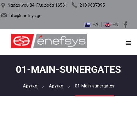
Ναυαρίνου 34, Γλυφάδα 16561
210 9637395
info@enefsys.gr
ΕΛ
EN
01-MAIN-SUNERGATES
Αρχική
Αρχική
01-Main-sunergates