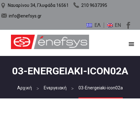
Ναυαρίνου 34, Γλυφάδα 16561
210 9637395
info@enefsys.gr
ΕΛ
EN
03-ENERGEIAKI-ICON02A
Αρχική
Ενεργειακή
03-Energeiaki-icon02a