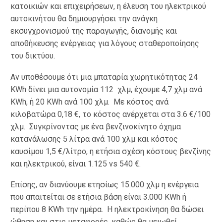
κατοικιών και επιχειρήσεων, η έλευση του ηλεκτρικού
αυτοκινήτου θα δημιουργήσει την ανάγκη
εκσυγχρονισμού της παραγωγής, διανομής και
αποθήκευσης ενέργειας για λόγους σταθεροποίησης
του δικτύου.
Αν υποθέσουμε ότι μια μπαταρία χωρητικότητας 24
KWh δίνει μια αυτονομία 112 χλμ, έχουμε 4,7 χλμ ανά
KWh, ή 20 KWh ανά 100 χλμ. Με κόστος ανά
κιλοβατώρα 0,18 €, το κόστος ανέρχεται στα 3.6 €/100
χλμ. Συγκρίνοντας με ένα βενζινοκίνητο όχημα
κατανάλωσης 5 λίτρα ανά 100 χλμ και κόστος
καυσίμου 1,5 €/λίτρο, η ετήσια σχέση κόστους βενζίνης
και ηλεκτρικού, είναι 1.125 vs 540 €.
Επίσης, αν διανύουμε ετησίως 15.000 χλμ η ενέργεια
που απαιτείται σε ετήσια βάση είναι 3.000 KWh ή
περίπου 8 KWh την ημέρα. Η ηλεκτροκίνηση θα δώσει
ώθηση και στις μεταφορές, καθώς θα μειωθεί