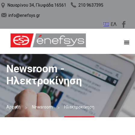
Ναυαρίνου 34, Γλυφάδα 16561
210 9637395
info@enefsys.gr
ΕΛ
Newsroom -
Ηλεκτροκίνηση
Αρχική
Newsroom
Ηλεκτροκίνηση