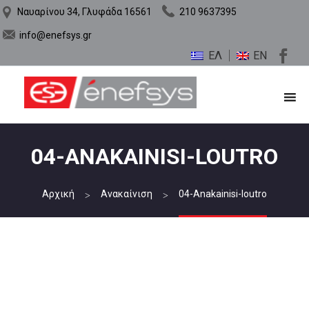
Ναυαρίνου 34, Γλυφάδα 16561
210 9637395
info@enefsys.gr
ΕΛ
EN
04-ANAKAINISI-LOUTRO
Αρχική
Ανακαίνιση
04-Anakainisi-loutro