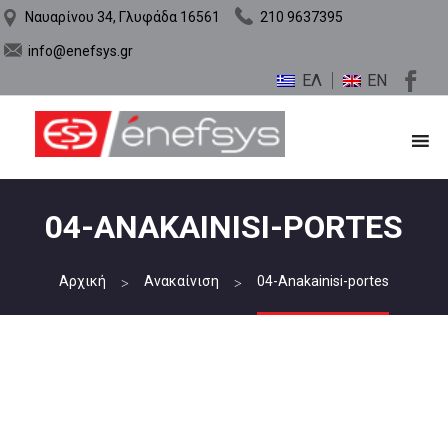
Ναυαρίνου 34, Γλυφάδα 16561
210 9637395
info@enefsys.gr
ΕΛ
EN
04-ANAKAINISI-PORTES
Αρχική
Ανακαίνιση
04-Anakainisi-portes